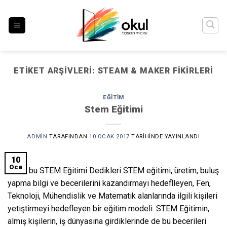
İçeriğe
atla
ETIKET ARŞIVLERI:
STEAM & MAKER FIKIRLERI
EĞITIM
Stem Eğitimi
ADMIN
TARAFINDAN
10 OCAK 2017
TARIHINDE YAYINLANDI
10
Oca
Nedir bu STEM Eğitimi Dedikleri STEM eğitimi, üretim, buluş
yapma bilgi ve becerilerini kazandırmayı hedeflleyen, Fen,
Teknoloji, Mühendislik ve Matematik alanlarında ilgili kişileri
yetiştirmeyi hedefleyen bir eğitim modeli. STEM Eğitimin,
almış kişilerin, iş dünyasına girdiklerinde de bu becerileri