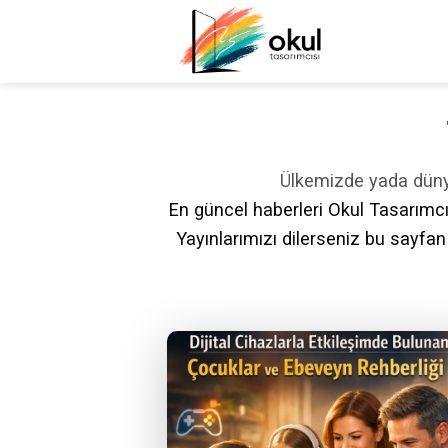
İçeriğe
atla
Ülkemizde yada düny
En güncel haberleri Okul Tasarımcısı
Yayınlarımızı dilerseniz bu sayfan