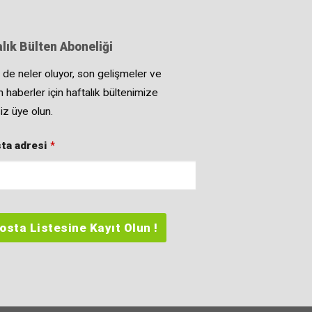
lık Bülten Aboneliği
 de neler oluyor, son gelişmeler ve
 haberler için haftalık bültenimize
iz üye olun.
ta adresi
*
osta Listesine Kayıt Olun !
d