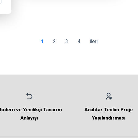
1
2
3
4
İleri
odern ve Yenilikçi Tasarım
Anahtar Teslim Proje
Anlayışı
Yapılandırması