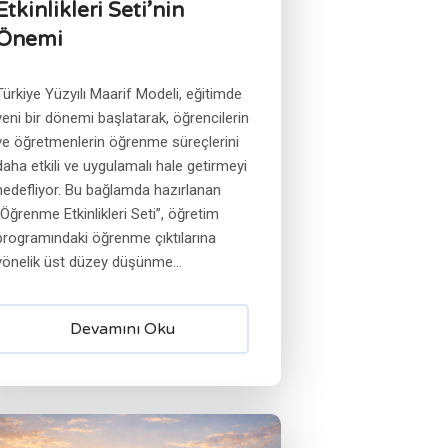
Etkinlikleri Seti’nin
Önemi
Türkiye Yüzyılı Maarif Modeli, eğitimde
yeni bir dönemi başlatarak, öğrencilerin
ve öğretmenlerin öğrenme süreçlerini
daha etkili ve uygulamalı hale getirmeyi
hedefliyor. Bu bağlamda hazırlanan
“Öğrenme Etkinlikleri Seti”, öğretim
programındaki öğrenme çıktılarına
yönelik üst düzey düşünme...
Devamını Oku