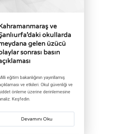
Kahramanmaraş ve
Şanlıurfa’daki okullarda
meydana gelen üzücü
olaylar sonrası basın
açıklaması
Milli eğitim bakanlığının yayınllamış
açıklaması ve etkileri. Okul güvenliği ve
şiddet önleme üzerine derinlemesine
analiz. Keşfedin.
Devamını Oku