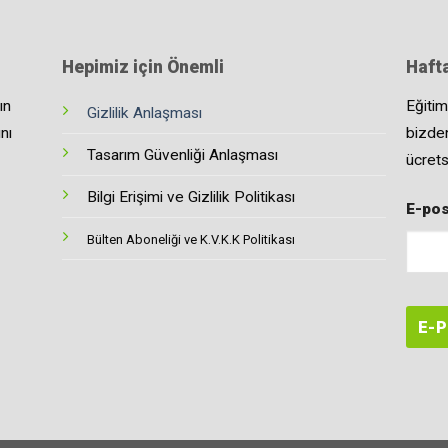
Hepimiz için Önemli
Hafta
ın
Eğitim
Gizlilik Anlaşması
nı
bizden
Tasarım Güvenliği Anlaşması
ücrets
Bilgi Erişimi ve Gizlilik Politikası
E-pos
Bülten Aboneliği ve K.V.K.K Politikası
E-P
This
field
shoul
be