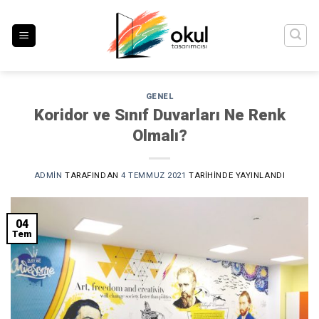
İçeriğe
atla
GENEL
Koridor ve Sınıf Duvarları Ne Renk
Olmalı?
ADMIN
TARAFINDAN
4 TEMMUZ 2021
TARIHINDE YAYINLANDI
04
Tem