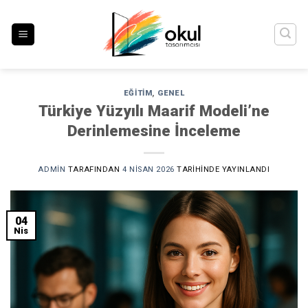
İçeriğe
atla
EĞITIM
,
GENEL
Türkiye Yüzyılı Maarif Modeli’ne
Derinlemesine İnceleme
ADMIN
TARAFINDAN
4 NISAN 2026
TARIHINDE YAYINLANDI
04
Nis